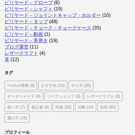
ビリヤード－グローブ
(6)
ビリヤード－シャフト
(19)
ビリヤード－ジョイントキャップ・ホルダー
(10)
ビリヤード－タップ
(48)
ビリヤード－チョーク・チョークケース
(35)
ビリヤード－動画
(1)
ビリヤード－革巻き
(19)
ブログ運営
(11)
レザークラフト
(4)
革
(12)
タグ
Twitter情報
おすすめ
やり方
(9)
(15)
(20)
オーダーメイド
リペアショップ
レザークラフト
(4)
(9)
(3)
使い方
初心者
性能
比較
自作
(7)
(9)
(20)
(16)
(65)
選び方
(15)
プロフィール