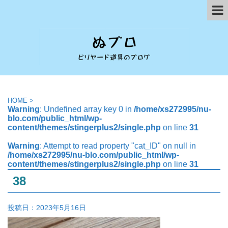
HOME
>
Warning
: Undefined array key 0 in
/home/xs272995/nu-
blo.com/public_html/wp-
content/themes/stingerplus2/single.php
on line
31
Warning
: Attempt to read property "cat_ID" on null in
/home/xs272995/nu-blo.com/public_html/wp-
content/themes/stingerplus2/single.php
on line
31
38
投稿日：
2023年5月16日