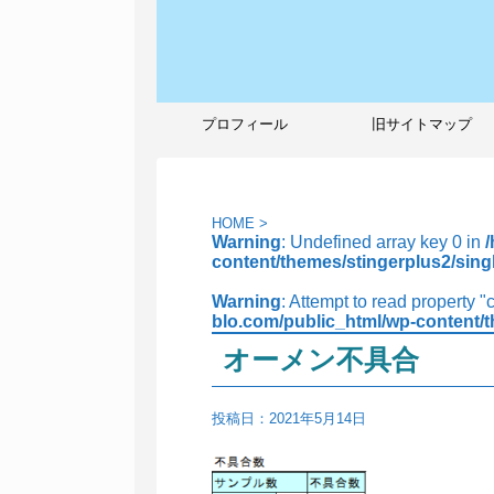
プロフィール
旧サイトマップ
HOME
>
Warning
: Undefined array key 0 in
content/themes/stingerplus2/sing
Warning
: Attempt to read property "
blo.com/public_html/wp-content/t
オーメン不具合
投稿日：
2021年5月14日