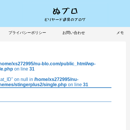
プライバシーポリシー
お問い合わせ
メモ
/home/xs272995/nu-blo.com/public_html/wp-
le.php
on line
31
cat_ID" on null in
/home/xs272995/nu-
hemes/stingerplus2/single.php
on line
31