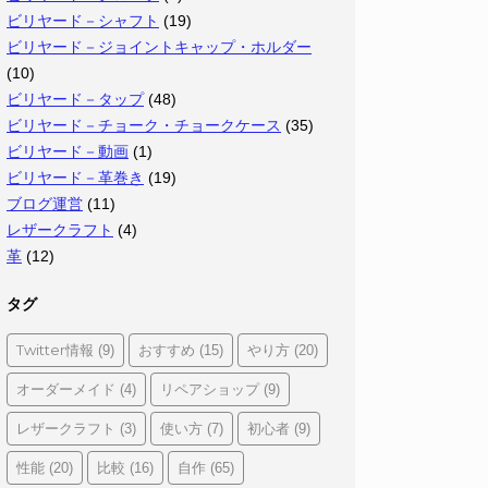
ビリヤード－シャフト
(19)
ビリヤード－ジョイントキャップ・ホルダー
(10)
ビリヤード－タップ
(48)
ビリヤード－チョーク・チョークケース
(35)
ビリヤード－動画
(1)
ビリヤード－革巻き
(19)
ブログ運営
(11)
レザークラフト
(4)
革
(12)
タグ
Twitter情報
おすすめ
やり方
(9)
(15)
(20)
オーダーメイド
リペアショップ
(4)
(9)
レザークラフト
使い方
初心者
(3)
(7)
(9)
性能
比較
自作
(20)
(16)
(65)