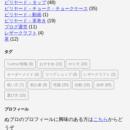
ビリヤード－タップ
(48)
ビリヤード－チョーク・チョークケース
(35)
ビリヤード－動画
(1)
ビリヤード－革巻き
(19)
ブログ運営
(11)
レザークラフト
(4)
革
(12)
タグ
Twitter情報
おすすめ
やり方
(9)
(15)
(20)
オーダーメイド
リペアショップ
レザークラフト
(4)
(9)
(3)
使い方
初心者
性能
比較
自作
(7)
(9)
(20)
(16)
(65)
選び方
(15)
プロフィール
ぬブロのプロフィールに興味のある方は
こちら
からど
うぞ