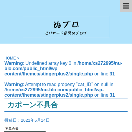
HOME
>
Warning
: Undefined array key 0 in
/home/xs272995/nu-
blo.com/public_html/wp-
content/themes/stingerplus2/single.php
on line
31
Warning
: Attempt to read property "cat_ID" on null in
/home/xs272995/nu-blo.com/public_html/wp-
content/themes/stingerplus2/single.php
on line
31
カポーン不具合
投稿日：
2021年5月14日