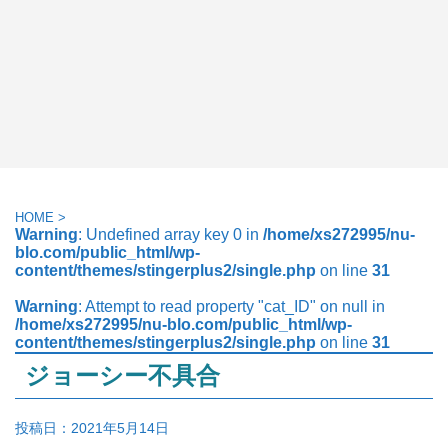
HOME
>
Warning
: Undefined array key 0 in
/home/xs272995/nu-
blo.com/public_html/wp-
content/themes/stingerplus2/single.php
on line
31
Warning
: Attempt to read property "cat_ID" on null in
/home/xs272995/nu-blo.com/public_html/wp-
content/themes/stingerplus2/single.php
on line
31
ジョーシー不具合
投稿日：
2021年5月14日