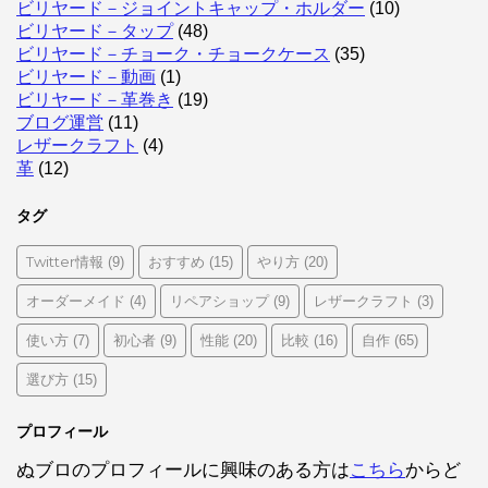
ビリヤード－ジョイントキャップ・ホルダー
(10)
ビリヤード－タップ
(48)
ビリヤード－チョーク・チョークケース
(35)
ビリヤード－動画
(1)
ビリヤード－革巻き
(19)
ブログ運営
(11)
レザークラフト
(4)
革
(12)
タグ
Twitter情報
おすすめ
やり方
(9)
(15)
(20)
オーダーメイド
リペアショップ
レザークラフト
(4)
(9)
(3)
使い方
初心者
性能
比較
自作
(7)
(9)
(20)
(16)
(65)
選び方
(15)
プロフィール
ぬブロのプロフィールに興味のある方は
こちら
からど