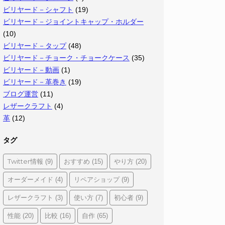
ビリヤード－シャフト
(19)
ビリヤード－ジョイントキャップ・ホルダー
(10)
ビリヤード－タップ
(48)
ビリヤード－チョーク・チョークケース
(35)
ビリヤード－動画
(1)
ビリヤード－革巻き
(19)
ブログ運営
(11)
レザークラフト
(4)
革
(12)
タグ
Twitter情報
おすすめ
やり方
(9)
(15)
(20)
オーダーメイド
リペアショップ
(4)
(9)
レザークラフト
使い方
初心者
(3)
(7)
(9)
性能
比較
自作
(20)
(16)
(65)