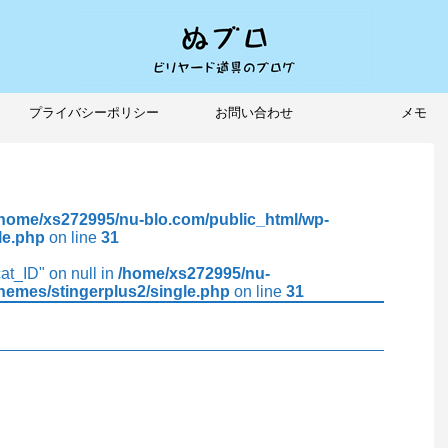
プライバシーポリシー
お問い合わせ
メモ
/home/xs272995/nu-blo.com/public_html/wp-
le.php
on line
31
cat_ID" on null in
/home/xs272995/nu-
hemes/stingerplus2/single.php
on line
31