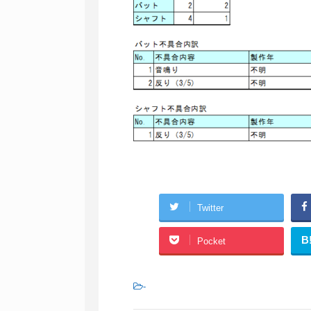
Twitter
B
Pocket
-