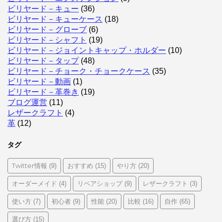
ビリヤード－キュー
(36)
ビリヤード－キューケース
(18)
ビリヤード－グローブ
(6)
ビリヤード－シャフト
(19)
ビリヤード－ジョイントキャップ・ホルダー
(10)
ビリヤード－タップ
(48)
ビリヤード－チョーク・チョークケース
(35)
ビリヤード－動画
(1)
ビリヤード－革巻き
(19)
ブログ運営
(11)
レザークラフト
(4)
革
(12)
タグ
Twitter情報
おすすめ
やり方
(9)
(15)
(20)
オーダーメイド
リペアショップ
レザークラフト
(4)
(9)
(3)
使い方
初心者
性能
比較
自作
(7)
(9)
(20)
(16)
(65)
選び方
(15)