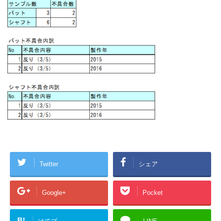
Twitter
シェア
Google+
Pocket
B!