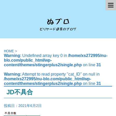
HOME
>
Warning
: Undefined array key 0 in
/home/xs272995/nu-
blo.com/public_html/wp-
content/themes/stingerplus2/single.php
on line
31
Warning
: Attempt to read property "cat_ID" on null in
/home/xs272995/nu-blo.com/public_html/wp-
content/themes/stingerplus2/single.php
on line
31
JD不具合
投稿日：
2021年6月2日