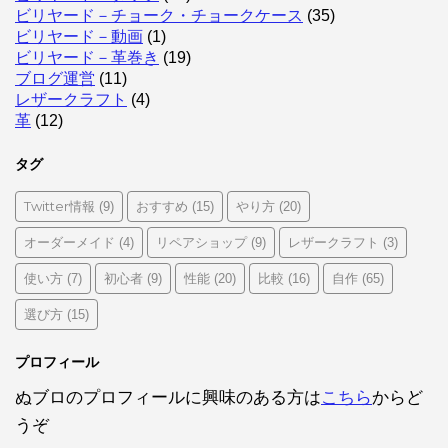
ビリヤード－チョーク・チョークケース
(35)
ビリヤード－動画
(1)
ビリヤード－革巻き
(19)
ブログ運営
(11)
レザークラフト
(4)
革
(12)
タグ
Twitter情報
おすすめ
やり方
(9)
(15)
(20)
オーダーメイド
リペアショップ
レザークラフト
(4)
(9)
(3)
使い方
初心者
性能
比較
自作
(7)
(9)
(20)
(16)
(65)
選び方
(15)
プロフィール
ぬブロのプロフィールに興味のある方は
こちら
からど
うぞ