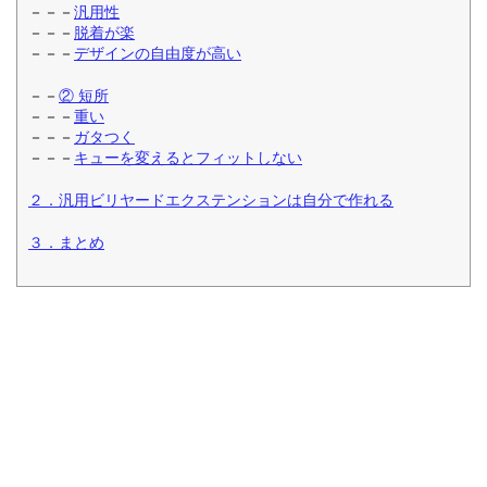
－－－
汎用性
－－－
脱着が楽
－－－
デザインの自由度が高い
－－
② 短所
－－－
重い
－－－
ガタつく
－－－
キューを変えるとフィットしない
２．汎用ビリヤードエクステンションは自分で作れる
３．まとめ