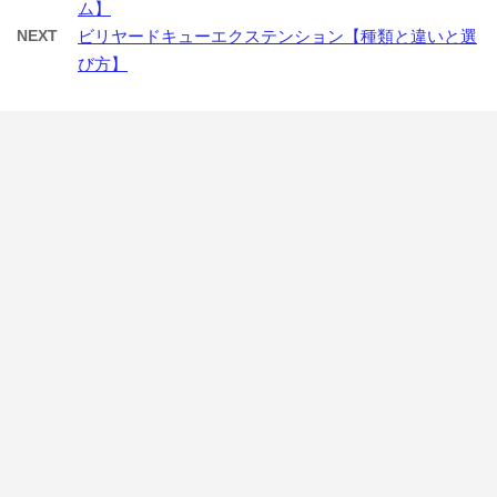
ム】
NEXT
ビリヤードキューエクステンション【種類と違いと選
び方】