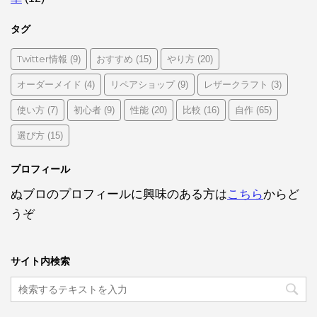
タグ
Twitter情報
おすすめ
やり方
(9)
(15)
(20)
オーダーメイド
リペアショップ
レザークラフト
(4)
(9)
(3)
使い方
初心者
性能
比較
自作
(7)
(9)
(20)
(16)
(65)
選び方
(15)
プロフィール
ぬブロのプロフィールに興味のある方は
こちら
からど
うぞ
サイト内検索