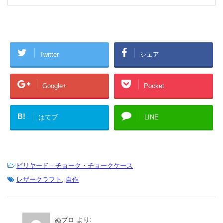
Twitter
シェア
Google+
Pocket
B!
はてブ
LINE
-
ビリヤード－チョーク・チョークケース
-
レザークラフト
,
自作
ぬブロ
より: