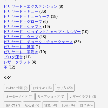
ビリヤード－エクステンション
(8)
ビリヤード－キュー
(36)
ビリヤード－キューケース
(18)
ビリヤード－グローブ
(6)
ビリヤード－シャフト
(19)
ビリヤード－ジョイントキャップ・ホルダー
(10)
ビリヤード－タップ
(48)
ビリヤード－チョーク・チョークケース
(35)
ビリヤード－動画
(1)
ビリヤード－革巻き
(19)
ブログ運営
(11)
レザークラフト
(4)
革
(12)
タグ
Twitter情報
おすすめ
やり方
(9)
(15)
(20)
オーダーメイド
リペアショップ
レザークラフト
(4)
(9)
(3)
使い方
初心者
性能
比較
自作
(7)
(9)
(20)
(16)
(65)