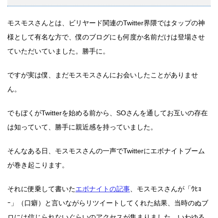
モスモスさんとは、ビリヤード関連のTwitter界隈ではタップの神
様として有名な方で、僕のブログにも何度か名前だけは登場させ
ていただいていました。勝手に。
ですが実は僕、まだモスモスさんにお会いしたことがありませ
ん。
でもぼくがTwitterを始める前から、SOさんを通してお互いの存在
は知っていて、勝手に親近感を持っていました。
そんなある日、モスモスさんの一声でTwitterにエボナイトブーム
が巻き起こります。
それに便乗して書いた
エボナイトの記事
、モスモスさんが「ｳﾋｮ
ｰ」（口癖）と言いながらリツイートしてくれた結果、当時のぬブ
ロには信じられないぐらいのアクセスが集まりました。いわゆる