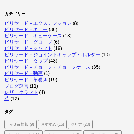
カテゴリー
ビリヤード－エクステンション
(8)
ビリヤード－キュー
(36)
ビリヤード－キューケース
(18)
ビリヤード－グローブ
(6)
ビリヤード－シャフト
(19)
ビリヤード－ジョイントキャップ・ホルダー
(10)
ビリヤード－タップ
(48)
ビリヤード－チョーク・チョークケース
(35)
ビリヤード－動画
(1)
ビリヤード－革巻き
(19)
ブログ運営
(11)
レザークラフト
(4)
革
(12)
タグ
Twitter情報
おすすめ
やり方
(9)
(15)
(20)