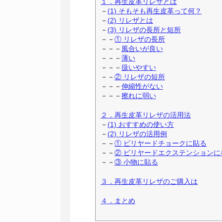
１．再生皮革リレザとは
－
(1) そもそも再生皮革って何？
－
(2) リレザとは
－
(3) リレザの長所と短所
－－
① リレザの長所
－－－
風合いが良い
－－－
薄い
－－－
扱いやすい
－－
② リレザの短所
－－－
伸縮性がない
－－－
擦れに弱い
２．再生皮革リレザの活用法
－
(1) おすすめの使い方
－
(2) リレザの活用例
－－
① ビリヤードチョークに貼る
－－
② ビリヤードエクステンションに
－－
③ 小物に貼る
３．再生皮革リレザのご購入は
４．まとめ