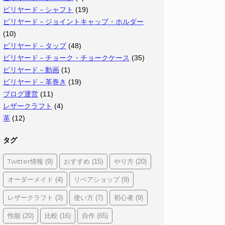
ビリヤード－シャフト
(19)
ビリヤード－ジョイントキャップ・ホルダー
(10)
ビリヤード－タップ
(48)
ビリヤード－チョーク・チョークケース
(35)
ビリヤード－動画
(1)
ビリヤード－革巻き
(19)
ブログ運営
(11)
レザークラフト
(4)
革
(12)
タグ
Twitter情報
おすすめ
やり方
(9)
(15)
(20)
オーダーメイド
リペアショップ
(4)
(9)
レザークラフト
使い方
初心者
(3)
(7)
(9)
性能
比較
自作
(20)
(16)
(65)