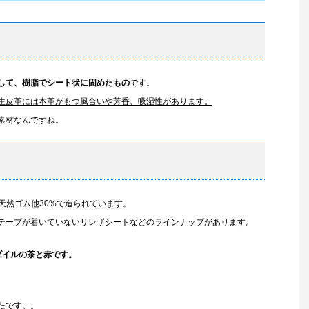
して、樹脂でシート状に固めたもの
です。
生皮革には本革がもつ風合いや芳香、吸湿性があります。
素材なんですね。
天然ゴム他30%で造られています。
テープが着いていないリレザシートなどのラインナップがあります。
ダイルの茶と赤です。
たです。。