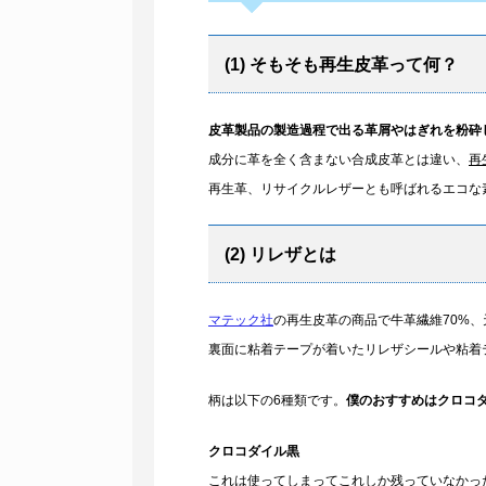
(1) そもそも再生皮革って何？
皮革製品の製造過程で出る革屑やはぎれを粉砕
成分に革を全く含まない合成皮革とは違い、
再
再生革、リサイクルレザーとも呼ばれるエコな
(2) リレザとは
マテック社
の再生皮革の商品で牛革繊維70%、
裏面に粘着テープが着いたリレザシールや粘着
柄は以下の6種類です。
僕のおすすめはクロコ
クロコダイル黒
これは使ってしまってこれしか残っていなかっ