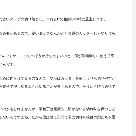
に古いタップの切り落とし、それとRの粗削りの時に重宝します。
る必要があるので、硬いタップなんかだと普通のカッターじゃやりづら
いんですが、こっちのほうが持ちやすいのと、僕が側面削りに使う片刃
いんです。
ために作られてるものなんで、やっぱカッターを使うよりも切りやすい
を乗せて押し切るように切ることが多々あるので、そういう時も必須で
いのかもしれませんが、革包丁は定期的に研がないと切れ味を保つこと
ゃないんですよね。だから僕は替え刃式で常に切れ味抜群の別たちを愛