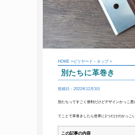
HOME
>
ビリヤード－タップ
>
別たちに革巻き
投稿日：
2022年12月3日
別たちってすごく便利だけどデザインかっこ悪
てことで革巻きしたら世界に1つだけのかっこ
この記事の内容