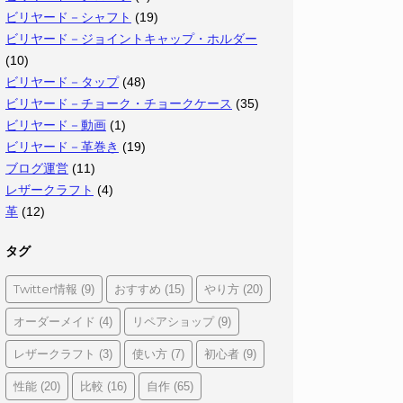
ビリヤード－シャフト
(19)
ビリヤード－ジョイントキャップ・ホルダー
(10)
ビリヤード－タップ
(48)
ビリヤード－チョーク・チョークケース
(35)
ビリヤード－動画
(1)
ビリヤード－革巻き
(19)
ブログ運営
(11)
レザークラフト
(4)
革
(12)
タグ
Twitter情報
おすすめ
やり方
(9)
(15)
(20)
オーダーメイド
リペアショップ
(4)
(9)
レザークラフト
使い方
初心者
(3)
(7)
(9)
性能
比較
自作
(20)
(16)
(65)