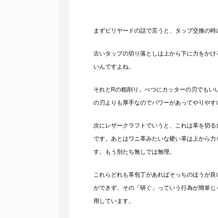
まずビリヤードの話で言うと、タップ交換の時
古いタップの切り落としは上から下に力をかけ
いんですよね。
それとRの粗削り。べつにカッターの刃でもい
の刃よりも厚手なのでパワーがあってやりやす
次にレザークラフトでいうと、これは革を切る
です。あとはワニ革みたいな硬い革は上から力
す。もう別たち無しでは無理。
これらどれも革包丁があればそっちのほうが良
ができず、その「研ぐ」っていう行為が簡単じ
用しています。