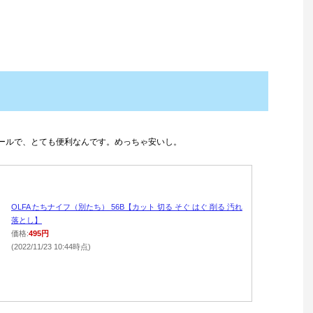
ールで、とても便利なんです。めっちゃ安いし。
OLFA たちナイフ（別たち） 56B【カット 切る そぐ はぐ 削る 汚れ
落とし】
価格:
495円
(2022/11/23 10:44時点)