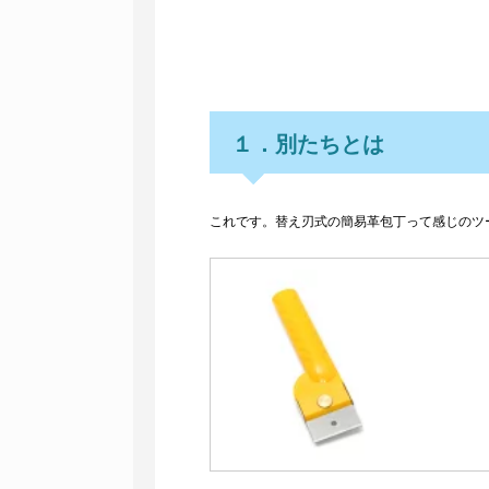
１．別たちとは
これです。替え刃式の簡易革包丁って感じのツ