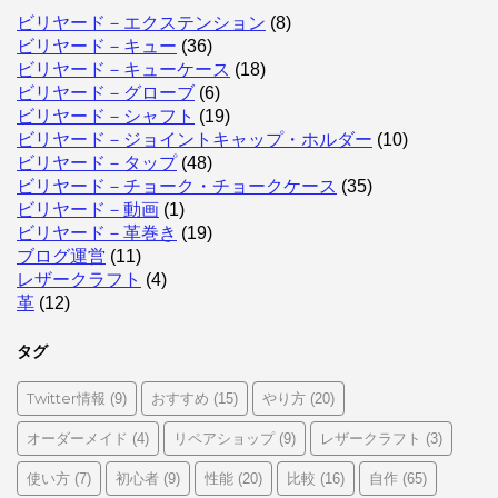
ビリヤード－エクステンション
(8)
ビリヤード－キュー
(36)
ビリヤード－キューケース
(18)
ビリヤード－グローブ
(6)
ビリヤード－シャフト
(19)
ビリヤード－ジョイントキャップ・ホルダー
(10)
ビリヤード－タップ
(48)
ビリヤード－チョーク・チョークケース
(35)
ビリヤード－動画
(1)
ビリヤード－革巻き
(19)
ブログ運営
(11)
レザークラフト
(4)
革
(12)
タグ
Twitter情報
おすすめ
やり方
(9)
(15)
(20)
オーダーメイド
リペアショップ
レザークラフト
(4)
(9)
(3)
使い方
初心者
性能
比較
自作
(7)
(9)
(20)
(16)
(65)