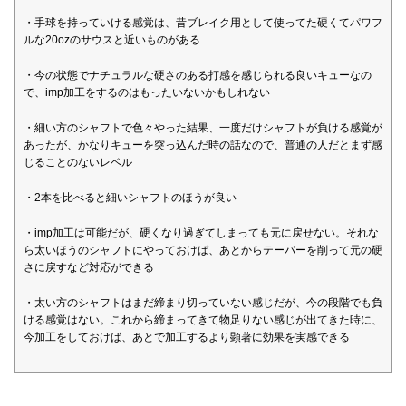
・手球を持っていける感覚は、昔ブレイク用として使ってた硬くてパワフ
ルな20ozのサウスと近いものがある
・今の状態でナチュラルな硬さのある打感を感じられる良いキューなの
で、imp加工をするのはもったいないかもしれない
・細い方のシャフトで色々やった結果、一度だけシャフトが負ける感覚が
あったが、かなりキューを突っ込んだ時の話なので、普通の人だとまず感
じることのないレベル
・2本を比べると細いシャフトのほうが良い
・imp加工は可能だが、硬くなり過ぎてしまっても元に戻せない。それな
ら太いほうのシャフトにやっておけば、あとからテーパーを削って元の硬
さに戻すなど対応ができる
・太い方のシャフトはまだ締まり切っていない感じだが、今の段階でも負
ける感覚はない。これから締まってきて物足りない感じが出てきた時に、
今加工をしておけば、あとで加工するより顕著に効果を実感できる