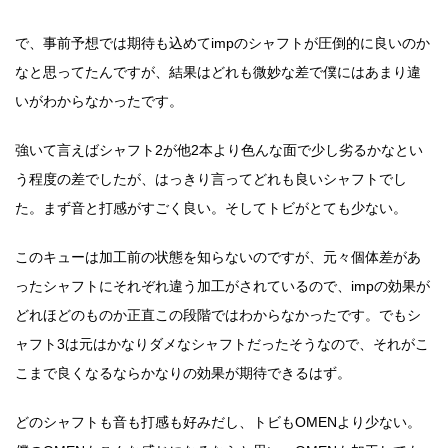
で、事前予想では期待も込めてimpのシャフトが圧倒的に良いのか
なと思ってたんですが、結果はどれも微妙な差で僕にはあまり違
いがわからなかったです。
強いて言えばシャフト2が他2本より色んな面で少し劣るかなとい
う程度の差でしたが、はっきり言ってどれも良いシャフトでし
た。まず音と打感がすごく良い。そしてトビがとても少ない。
このキューは加工前の状態を知らないのですが、元々個体差があ
ったシャフトにそれぞれ違う加工がされているので、impの効果が
どれほどのものか正直この段階ではわからなかったです。でもシ
ャフト3は元はかなりダメなシャフトだったそうなので、それがこ
こまで良くなるならかなりの効果が期待できるはず。
どのシャフトも音も打感も好みだし、トビもOMENより少ない。