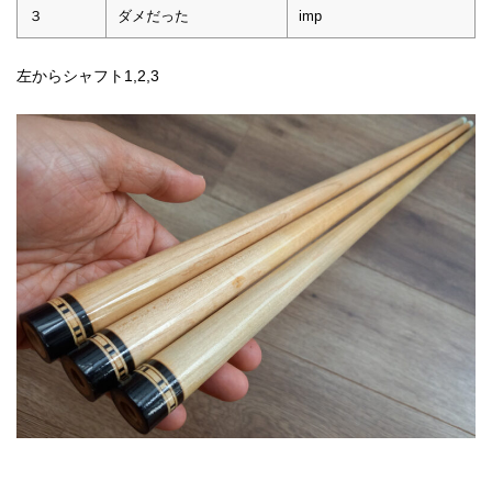
３
ダメだった
imp
左からシャフト1,2,3