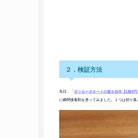
２．検証方法
先日、「
ポリカーボネートの座を自作【1枚4円
に瞬間接着剤を塗ってみました。１つは切り落