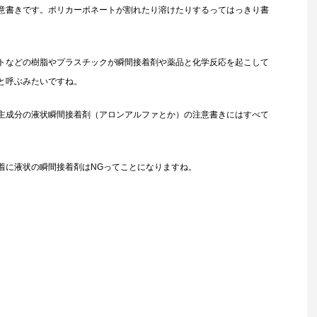
意書きです。ポリカーボネートが割れたり溶けたりするってはっきり書
トなどの樹脂やプラスチックが瞬間接着剤や薬品と化学反応を起こして
と呼ぶみたいですね。
主成分の液状瞬間接着剤（アロンアルファとか）の注意書きにはすべて
着に液状の瞬間接着剤はNGってことになりますね。