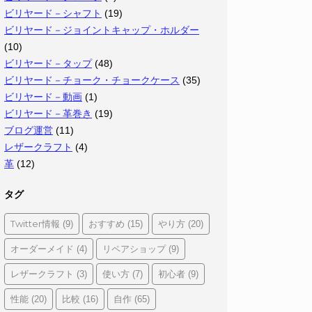
ビリヤード－シャフト
(19)
ビリヤード－ジョイントキャップ・ホルダー
(10)
ビリヤード－タップ
(48)
ビリヤード－チョーク・チョークケース
(35)
ビリヤード－動画
(1)
ビリヤード－革巻き
(19)
ブログ運営
(11)
レザークラフト
(4)
革
(12)
タグ
Twitter情報
おすすめ
やり方
(9)
(15)
(20)
オーダーメイド
リペアショップ
(4)
(9)
レザークラフト
使い方
初心者
(3)
(7)
(9)
性能
比較
自作
(20)
(16)
(65)