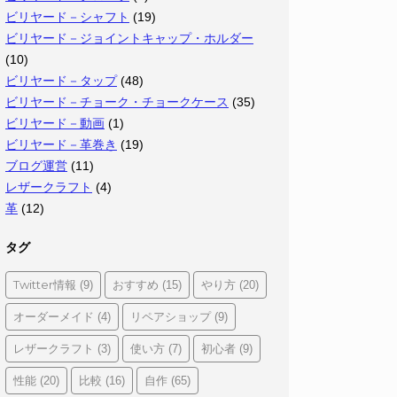
ビリヤード－シャフト
(19)
ビリヤード－ジョイントキャップ・ホルダー
(10)
ビリヤード－タップ
(48)
ビリヤード－チョーク・チョークケース
(35)
ビリヤード－動画
(1)
ビリヤード－革巻き
(19)
ブログ運営
(11)
レザークラフト
(4)
革
(12)
タグ
Twitter情報
おすすめ
やり方
(9)
(15)
(20)
オーダーメイド
リペアショップ
(4)
(9)
レザークラフト
使い方
初心者
(3)
(7)
(9)
性能
比較
自作
(20)
(16)
(65)