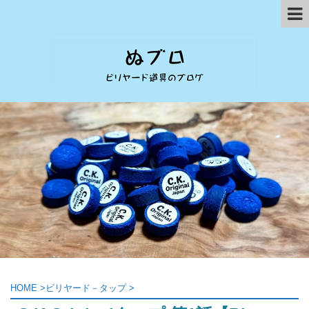
HOME
>
ビリヤード－タップ
>