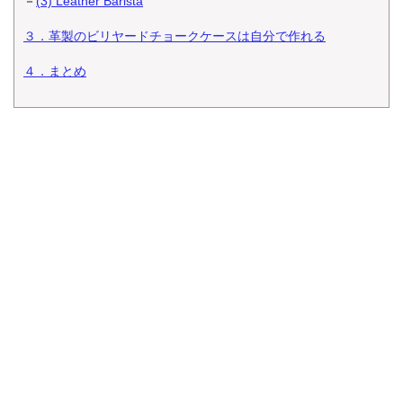
－
(3) Leather Barista
３．革製のビリヤードチョークケースは自分で作れる
４．まとめ