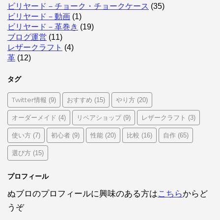
ビリヤード－チョーク・チョークケース
(35)
ビリヤード－動画
(1)
ビリヤード－革巻き
(19)
ブログ運営
(11)
レザークラフト
(4)
革
(12)
タグ
Twitter情報
おすすめ
やり方
(9)
(15)
(20)
オーダーメイド
リペアショップ
レザークラフト
(4)
(9)
(3)
使い方
初心者
性能
比較
自作
(7)
(9)
(20)
(16)
(65)
選び方
(15)
プロフィール
ぬブロのプロフィールに興味のある方は
こちら
からど
うぞ