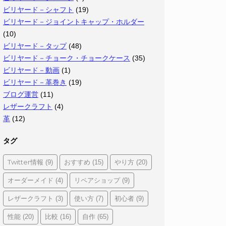
ビリヤード－シャフト
(19)
ビリヤード－ジョイントキャップ・ホルダー
(10)
ビリヤード－タップ
(48)
ビリヤード－チョーク・チョークケース
(35)
ビリヤード－動画
(1)
ビリヤード－革巻き
(19)
ブログ運営
(11)
レザークラフト
(4)
革
(12)
タグ
Twitter情報
おすすめ
やり方
(9)
(15)
(20)
オーダーメイド
リペアショップ
(4)
(9)
レザークラフト
使い方
初心者
(3)
(7)
(9)
性能
比較
自作
(20)
(16)
(65)