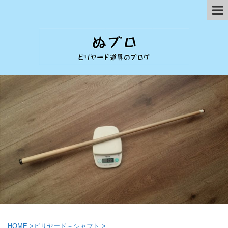
HOME
>
ビリヤード－シャフト
>