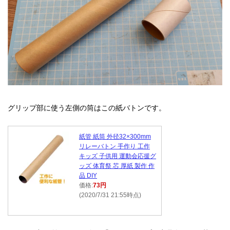
グリップ部に使う左側の筒はこの紙バトンです。
紙管 紙筒 外径32×300mm
リレーバトン 手作り 工作
キッズ 子供用 運動会応援グ
ッズ 体育祭 芯 厚紙 製作 作
品 DIY
価格:
73円
(2020/7/31 21:55時点)