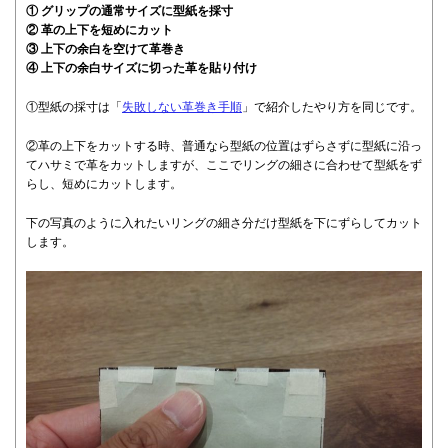
① グリップの通常サイズに型紙を採寸
② 革の上下を短めにカット
③ 上下の余白を空けて革巻き
④ 上下の余白サイズに切った革を貼り付け
①型紙の採寸は「
失敗しない革巻き手順
」で紹介したやり方を同じです。
②革の上下をカットする時、普通なら型紙の位置はずらさずに型紙に沿っ
てハサミで革をカットしますが、ここでリングの細さに合わせて型紙をず
らし、短めにカットします。
下の写真のように入れたいリングの細さ分だけ型紙を下にずらしてカット
します。