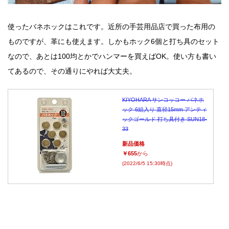
使ったバネホックはこれです。近所の手芸用品店で買った布用の
ものですが、革にも使えます。しかもホック6個と打ち具のセット
なので、あとは100均とかでハンマーを買えばOK。使い方も書い
てあるので、その通りにやれば大丈夫。
KIYOHARA サンコッコー バネホ
ック 6組入り 直径15mm アンティ
ックゴールド 打ち具付き SUN18-
33
新品価格
￥655
から
(2022/6/5 15:30時点)