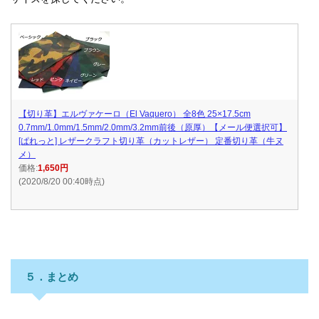
【切り革】エルヴァケーロ（El Vaquero） 全8色 25×17.5cm
0.7mm/1.0mm/1.5mm/2.0mm/3.2mm前後（原厚）【メール便選択可】
[ぱれっと] レザークラフト切り革（カットレザー） 定番切り革（牛ヌ
メ）
価格:
1,650円
(2020/8/20 00:40時点)
５．まとめ