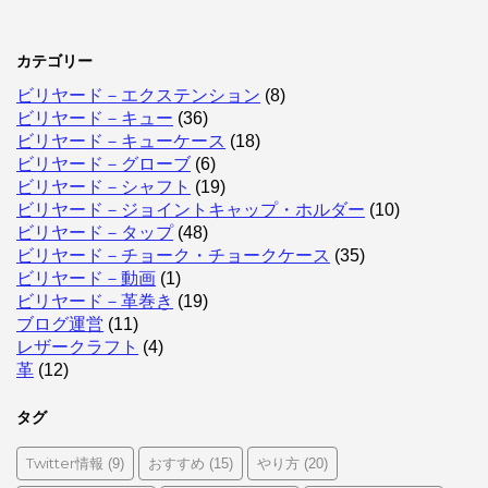
カテゴリー
ビリヤード－エクステンション
(8)
ビリヤード－キュー
(36)
ビリヤード－キューケース
(18)
ビリヤード－グローブ
(6)
ビリヤード－シャフト
(19)
ビリヤード－ジョイントキャップ・ホルダー
(10)
ビリヤード－タップ
(48)
ビリヤード－チョーク・チョークケース
(35)
ビリヤード－動画
(1)
ビリヤード－革巻き
(19)
ブログ運営
(11)
レザークラフト
(4)
革
(12)
タグ
Twitter情報
おすすめ
やり方
(9)
(15)
(20)