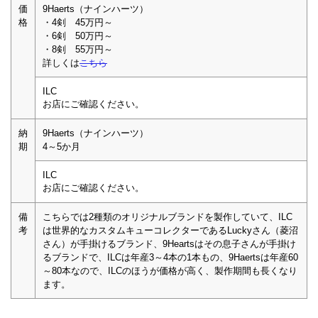
価
9Haerts（ナインハーツ）
格
・4剣 45万円～
・6剣 50万円～
・8剣 55万円～
詳しくは
こちら
ILC
お店にご確認ください。
納
9Haerts（ナインハーツ）
期
4～5か月
ILC
お店にご確認ください。
備
こちらでは2種類のオリジナルブランドを製作していて、ILC
考
は世界的なカスタムキューコレクターであるLuckyさん（菱沼
さん）が手掛けるブランド、9Heartsはその息子さんが手掛け
るブランドで、ILCは年産3～4本の1本もの、9Haertsは年産60
～80本なので、ILCのほうが価格が高く、製作期間も長くなり
ます。