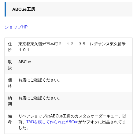
ABCue工房
ショップHP
住
東京都東久留米市本町２－１２－３５ レヂオンス東久留米
所
１０１
取
ABCue
扱
価
お店にご確認ください。
格
納
お店にご確認ください。
期
備
リペアショップのABCue工房のカスタムオーダーキュー。以
考
前、
TADを模して作られたABCue
がヤフオクに出品されてま
した。