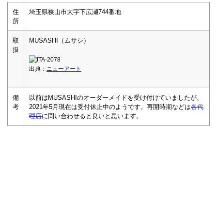
住
埼玉県狭山市大字下広瀬744番地
所
取
MUSASHI（ムサシ）
扱
出典：
ニューアート
備
以前はMUSASHIのオーダーメイドを受け付けていましたが、
考
2021年5月現在は受付休止中のようです。再開時期などは
各代
理店
に問い合わせると良いと思います。