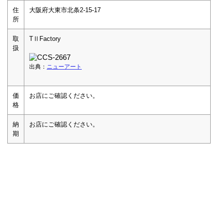
住
大阪府大東市北条2-15-17
所
取
TⅡFactory
扱
出典：
ニューアート
価
お店にご確認ください。
格
納
お店にご確認ください。
期