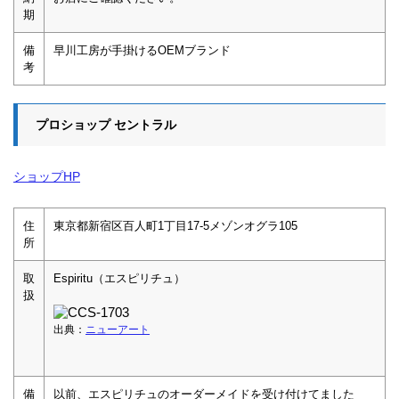
期
備
早川工房が手掛けるOEMブランド
考
プロショップ セントラル
ショップHP
住
東京都新宿区百人町1丁目17-5メゾンオグラ105
所
取
Espiritu（エスピリチュ）
扱
出典：
ニューアート
備
以前、エスピリチュのオーダーメイドを受け付けてました