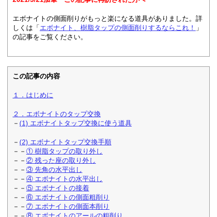
エボナイトの側面削りがもっと楽になる道具がありました。詳
しくは「
エボナイト、樹脂タップの側面削りするならこれ！
」
の記事をご覧ください。
この記事の内容
１．はじめに
２．エボナイトのタップ交換
－
(1) エボナイトタップ交換に使う道具
－
(2) エボナイトタップ交換手順
－－
① 樹脂タップの取り外し
－－
② 残った座の取り外し
－－
③ 先角の水平出し
－－
④ エボナイトの水平出し
－－
⑤ エボナイトの接着
－－
⑥ エボナイトの側面粗削り
－－
⑦ エボナイトの側面本削り
－－
⑧ エボナイトのアールの粗削り