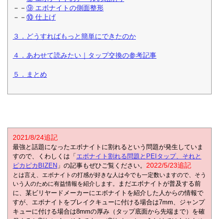
－－
⑨ エボナイトの側面整形
－－
⑩ 仕上げ
３．どうすればもっと簡単にできたのか
４．あわせて読みたい｜タップ交換の参考記事
５．まとめ
2021/8/24追記
最強と話題になったエボナイトに割れるという問題が発生していま
すので、くわしくは「
エボナイト割れる問題とPEIタップ、それと
2022/5/23追記
ピカピカBIZEN
」の記事もぜひご覧ください。
とは言え、エボナイトの打感が好きな人は今でも一定数いますので、そう
まだエボナイトが普及する前
いう人のために有益情報を紹介します。
に、某ビリヤードメーカーにエボナイトを紹介した人からの情報で
すが、エボナイトをブレイクキューに付ける場合は7mm、ジャンプ
キューに付ける場合は8mmの厚み（タップ底面から先端まで）を確