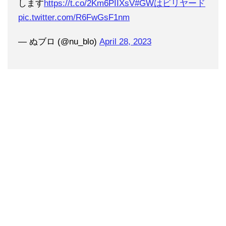
します
https://t.co/2Km6PIIXsV
#GWはビリヤード
pic.twitter.com/R6FwGsF1nm
— ぬブロ (@nu_blo)
April 28, 2023